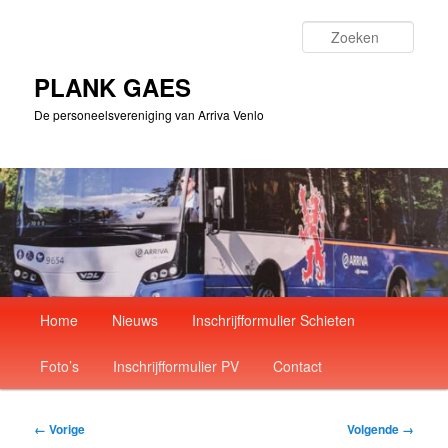
Spring
naar
Zoek
de
primaire
PLANK GAES
inhoud
De personeelsvereniging van Arriva Venlo
Hoofdmenu
Home
Nieuws
Inschrijfformulier Schieten
Foto’s
Inschrijfformulier PV
Contact
Afbeeldingsnavigatie
← Vorige
Volgende →